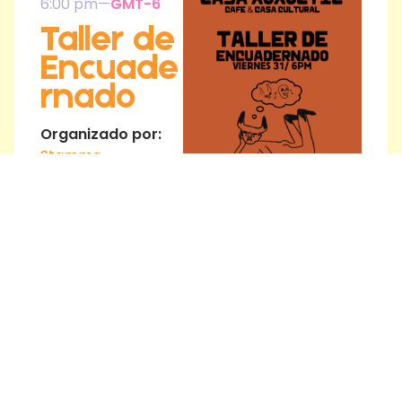
6:00 pm
—
GMT-6
Taller de
Encuade
rnado
Organizado por:
Stamma
Entradas:
$12
Regístrat
e
Acerca del evento