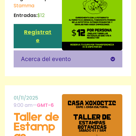
Stamma
Entradas:
$12
Regístrat
e
Acerca del evento
01/11/2025
9:00 am
—
GMT-6
Taller de
Estamp